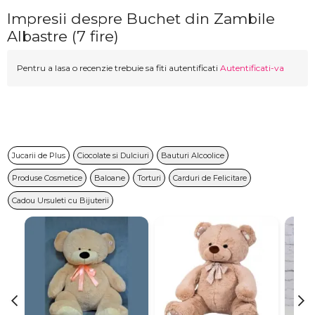
Impresii despre Buchet din Zambile
Albastre (7 fire)
Pentru a lasa o recenzie trebuie sa fiti autentificati
Autentificati-va
Jucarii de Plus
Ciocolate si Dulciuri
Bauturi Alcoolice
Produse Cosmetice
Baloane
Torturi
Carduri de Felicitare
Cadou Ursuleti cu Bijuterii