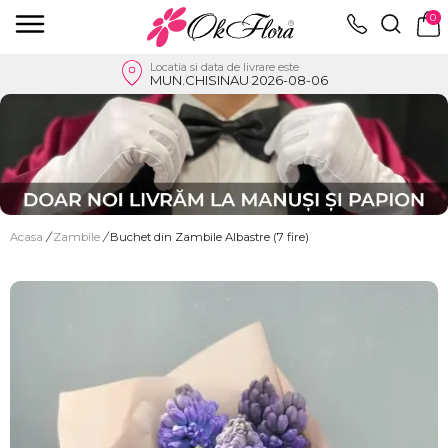
0
Locatia si data de livrare este
MUN.CHISINAU 2026-08-06
Acasa
/
Zambile
/
Buchet din Zambile Albastre (7 fire)