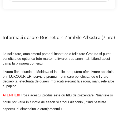
Informatii despre Buchet din Zambile Albastre (7 fire)
La solicitare, aranjametul poate fi insotit de o felicitare Gratuita si puteti 
beneficia de optiunea foto martor la livrare, sau anonimat, bifand acest 
camp la plasarea comenzii.
Livram flori oriunde in Moldova si la solicitare putem oferi livrare speciala 
prin LUXCOURIER, serviciu premium prin care beneficiati de o livrare 
deosebita, efectuata de curieri imbracati elegant la sacou, manusele albe 
si papion.
ATENTIE!!!
 Poza acestui produs este cu titlu de prezentare. Nuantele si 
florile pot varia in functie de sezon si stocul disponibil, fiind pastrate 
aspectul si dimensiunile aranjamentului.