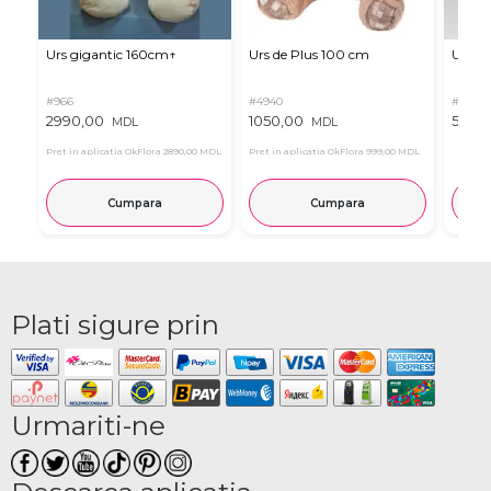
Urs gigantic 160cm↑
Urs de Plus 100 cm
Urs m
#966
#4940
#11
2990,00
1050,00
537,0
MDL
MDL
Pret in aplicatia OkFlora
2890,00 MDL
Pret in aplicatia OkFlora
999,00 MDL
Cumpara
Cumpara
Plati sigure prin
Urmariti-ne