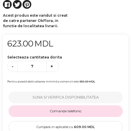
Acest produs este vandut si creat
de catre partener OkFlora, in
functie de localitatea livrarii.
623.00
MDL
Selecteaza cantitatea dorita
-
+
Pentru această dată valoarea minimă a comenzii este
550.00
MDL
SUNA SI VERIFICA DISPONIBILITATEA
Comanda telefonic
Cumpara in aplicatie cu
609.00
MDL