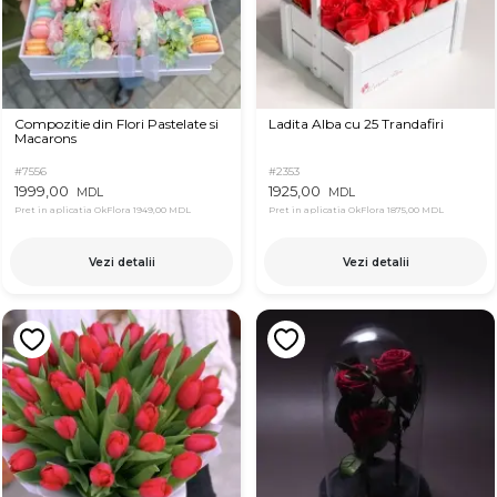
Compozitie din Flori Pastelate si
Ladita Alba cu 25 Trandafiri
Macarons
#7556
#2353
1999,00
1925,00
MDL
MDL
Pret in aplicatia OkFlora
1949,00 MDL
Pret in aplicatia OkFlora
1875,00 MDL
Vezi detalii
Vezi detalii