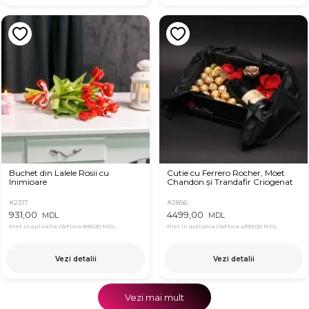
Buchet din Lalele Rosii cu
Cutie cu Ferrero Rocher, Moet
Inimioare
Chandon și Trandafir Criogenat
#2317
#2856
931,00
4499,00
MDL
MDL
Pret in aplicatia OkFlora
893,00 MDL
Pret in aplicatia OkFlora
4399,00 MDL
Vezi detalii
Vezi detalii
Vezi mai mult