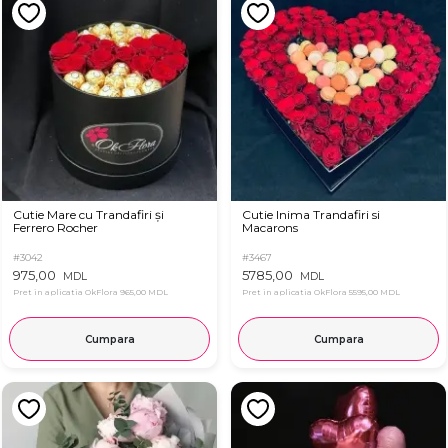
Cutie Mare cu Trandafiri și
Cutie Inima Trandafiri si
Ferrero Rocher
Macarons
#3042
#3467
975,00
5785,00
MDL
MDL
Pret in aplicatia OkFlora
965,00 MDL
Pret in aplicatia OkFlora
5595,00 MDL
Cumpara
Cumpara