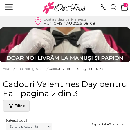
0
Locatia si data de livrare este
MUN.CHISINAU 2026-08-08
Acasa
/
Ziua Indragostitilor
/
Cadouri Valentines Day pentru Ea
Cadouri Valentines Day pentru
Ea - pagina 2 din 3
Filtre
Sortează după
Disponibil
42
Produse