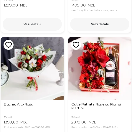
1299,00
1499,00
MDL
MDL
Pret in aplicatia OkFlora
1449,00 MDL
Vezi detalii
Vezi detalii
Buchet Alb-Roșu
Cutie Patrata Rosie cu Flori si
Martini
#2231
#2322
1399,00
2079,00
MDL
MDL
Pret in aplicatia OkFlora
1349,00 MDL
Pret in aplicatia OkFlora
2014,00 MDL