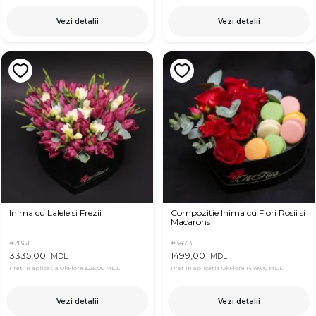
Vezi detalii
Vezi detalii
Inima cu Lalele si Frezii
Compozitie Inima cu Flori Rosii si
Macarons
#2861
#3478
3335,00
1499,00
MDL
MDL
Pret in aplicatia OkFlora
3235,00 MDL
Pret in aplicatia OkFlora
1449,00 MDL
Vezi detalii
Vezi detalii