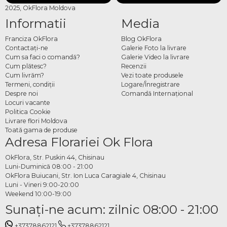
2025, OkFlora Moldova
Informatii
Media
Franciza OkFlora
Blog OkFlora
Contactaţi-ne
Galerie Foto la livrare
Cum sa faci o comandă?
Galerie Video la livrare
Cum plătesc?
Recenzii
Cum livrăm?
Vezi toate produsele
Termeni, condiţii
Logare/Înregistrare
Despre noi
Comandă Internațional
Locuri vacante
Politica Cookie
Livrare flori Moldova
Toată gama de produse
Adresa Florariei Ok Flora
OkFlora, Str. Puskin 44, Chisinau
Luni-Duminică 08:00 - 21:00
OkFlora Buiucani, Str. Ion Luca Caragiale 4, Chisinau
Luni - Vineri 9:00-20:00
Weekend 10:00-19:00
Sunaţi-ne acum: zilnic 08:00 - 21:00
+37378862121
+37378862121