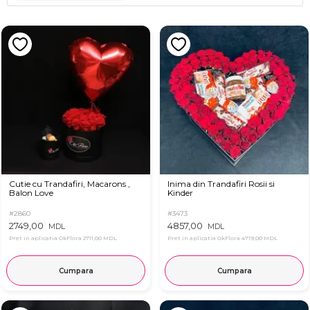
Cutie cu Trandafiri, Macarons ,
Inima din Trandafiri Rosii si
Balon Love
Kinder
#2860
#3473
2749,00
4857,00
MDL
MDL
Pret in aplicatia OkFlora
2711,00 MDL
Pret in aplicatia OkFlora
4719,00 MDL
Cumpara
Cumpara