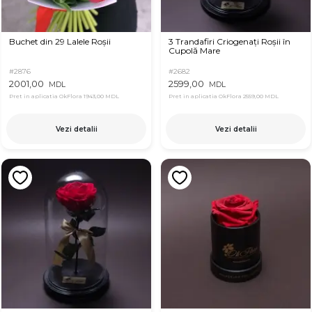
Buchet din 29 Lalele Roșii
3 Trandafiri Criogenați Roșii în
Cupolă Mare
#2876
#2682
2001,00
2599,00
MDL
MDL
Pret in aplicatia OkFlora
1943,00 MDL
Pret in aplicatia OkFlora
2559,00 MDL
Vezi detalii
Vezi detalii