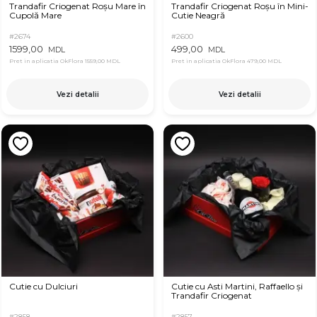
Trandafir Criogenat Roșu Mare în
Trandafir Criogenat Roșu în Mini-
Cupolă Mare
Cutie Neagră
#2674
#2600
1599,00
499,00
MDL
MDL
Pret in aplicatia OkFlora
1559,00 MDL
Pret in aplicatia OkFlora
479,00 MDL
Vezi detalii
Vezi detalii
Cutie cu Dulciuri
Cutie cu Asti Martini, Raffaello și
Trandafir Criogenat
#2858
#2857