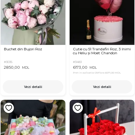
Buchet din Bujori Roz
Cutie cu 51 Trandafiri Roz, 3 Inimi
cu Heliu și Moet Chandon
#3035
#3483
2850,00
6173,00
MDL
MDL
Pret in aplicatia OkFlora
6071,00 MDL
Vezi detalii
Vezi detalii