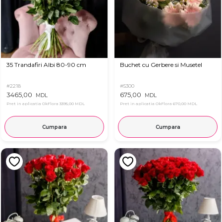
35 Trandafiri Albi 80-90 cm
Buchet cu Gerbere si Musetel
#2218
#5300
3465,00
675,00
MDL
MDL
Pret in aplicatia OkFlora
3395,00 MDL
Pret in aplicatia OkFlora
670,00 MDL
Cumpara
Cumpara