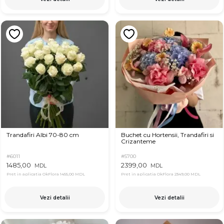
Trandafiri Albi 70-80 cm
Buchet cu Hortensii, Trandafiri si
Crizanteme
#6011
#5700
1485,00
2399,00
MDL
MDL
Pret in aplicatia OkFlora
1455,00 MDL
Pret in aplicatia OkFlora
2349,00 MDL
Vezi detalii
Vezi detalii