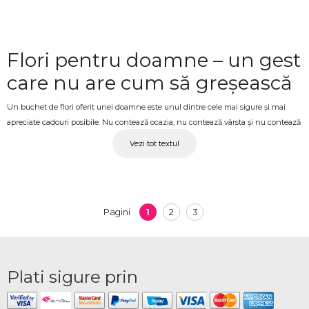
Flori pentru doamne – un gest
care nu are cum să greșească
Un buchet de flori oferit unei doamne este unul dintre cele mai sigure și mai
apreciate cadouri posibile. Nu contează ocazia, nu contează vârsta și nu contează
dacă o cunoști de o viață sau de câteva luni – florile transmit respect, atenție și
Vezi tot textul
afecțiune fără să fie nevoie de nimic altceva. La OkFlora, colecția dedicată
doamnelor include buchete și compoziții florale în stiluri variate, de la
aranjamente clasice și distinse până la compoziții mai elaborate, potrivite pentru
orice tip de destinatară.
1
2
3
Pagini
Buchete pentru doamne cu
livrare – pentru ocaziile care
contează
Plati sigure prin
Ziua de naștere, 8 Martie, Ziua Mamei, o aniversare, o vizită sau pur și simplu un