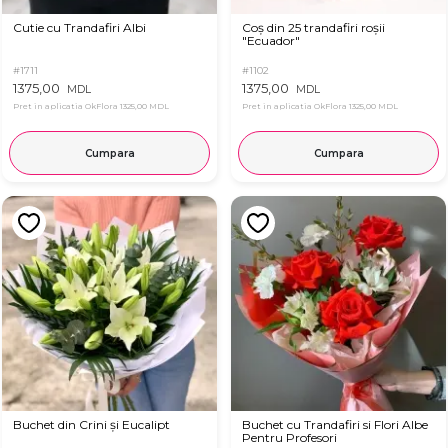
Cutie cu Trandafiri Albi
Coș din 25 trandafiri roșii
"Ecuador"
#1711
#1102
1375,00
1375,00
MDL
MDL
Pret in aplicatia OkFlora
1325,00 MDL
Pret in aplicatia OkFlora
1325,00 MDL
Cumpara
Cumpara
Buchet din Crini și Eucalipt
Buchet cu Trandafiri si Flori Albe
Pentru Profesori