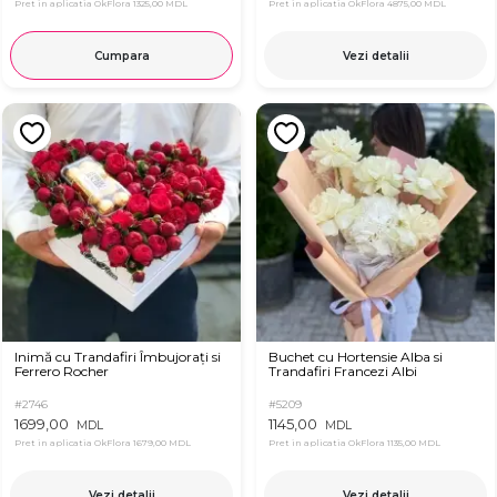
Pret in aplicatia OkFlora
1325,00 MDL
Pret in aplicatia OkFlora
4875,00 MDL
Cumpara
Vezi detalii
Inimă cu Trandafiri Îmbujorați si
Buchet cu Hortensie Alba si
Ferrero Rocher
Trandafiri Francezi Albi
#2746
#5209
1699,00
1145,00
MDL
MDL
Pret in aplicatia OkFlora
1679,00 MDL
Pret in aplicatia OkFlora
1135,00 MDL
Vezi detalii
Vezi detalii