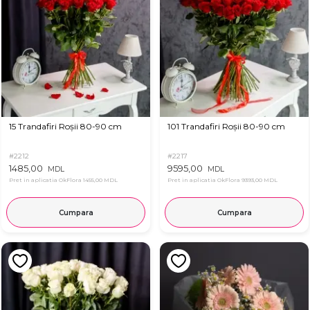
15 Trandafiri Roșii 80-90 cm
101 Trandafiri Roșii 80-90 cm
#2212
#2217
1485,00
9595,00
MDL
MDL
Pret in aplicatia OkFlora
1455,00 MDL
Pret in aplicatia OkFlora
9393,00 MDL
Cumpara
Cumpara