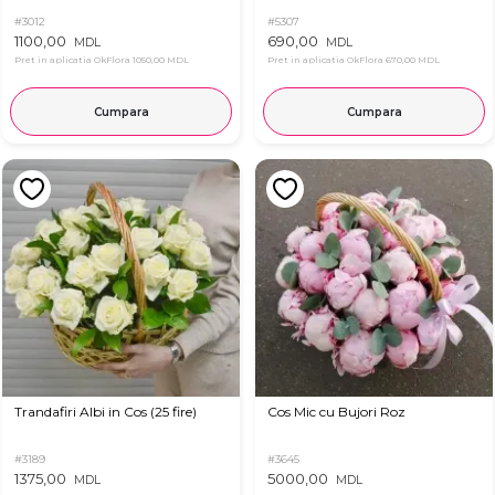
#3012
#5307
1100,00
690,00
MDL
MDL
Pret in aplicatia OkFlora
1050,00 MDL
Pret in aplicatia OkFlora
670,00 MDL
Cumpara
Cumpara
Trandafiri Albi in Cos (25 fire)
Cos Mic cu Bujori Roz
#3189
#3645
1375,00
5000,00
MDL
MDL