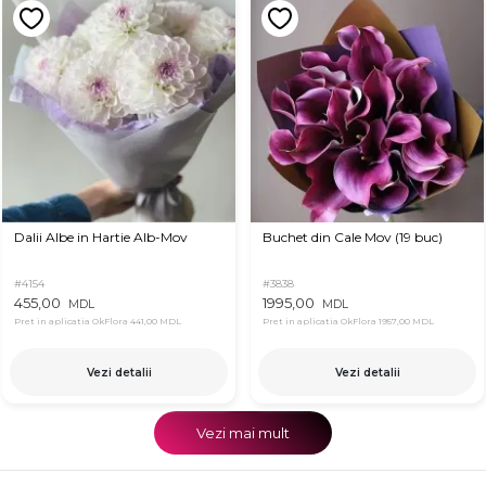
Dalii Albe in Hartie Alb-Mov
Buchet din Cale Mov (19 buc)
#4154
#3838
455,00
1995,00
MDL
MDL
Pret in aplicatia OkFlora
441,00 MDL
Pret in aplicatia OkFlora
1957,00 MDL
Vezi detalii
Vezi detalii
Vezi mai mult