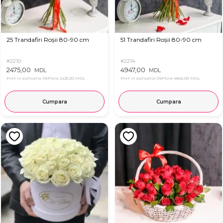
25 Trandafiri Roșii 80-90 cm
51 Trandafiri Roșii 80-90 cm
#2210
#2214
2475,00
4947,00
MDL
MDL
Pret in aplicatia OkFlora
2425,00 MDL
Pret in aplicatia OkFlora
4845,00 MDL
Cumpara
Cumpara