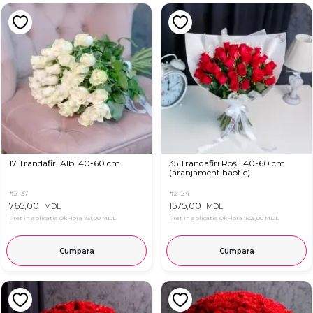
17 Trandafiri Albi 40-60 cm
35 Trandafiri Roșii 40-60 cm
(aranjament haotic)
#2137
#2124
765,00
1575,00
MDL
MDL
Pret in aplicatia OkFlora
731,00 MDL
Pret in aplicatia OkFlora
1505,00 MDL
Cumpara
Cumpara