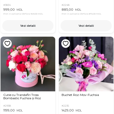
#3834
#2248
999,00
885,00
MDL
MDL
Pret in aplicatia OkFlora
949,00 MDL
Pret in aplicatia OkFlora
870,00 MDL
Vezi detalii
Vezi detalii
Cutie cu Trandafiri Tross
Buchet Roz-Mov-Fuchsia
Bombastic Fuchsia și Roz
#2938
#2235
1199,00
1429,00
MDL
MDL