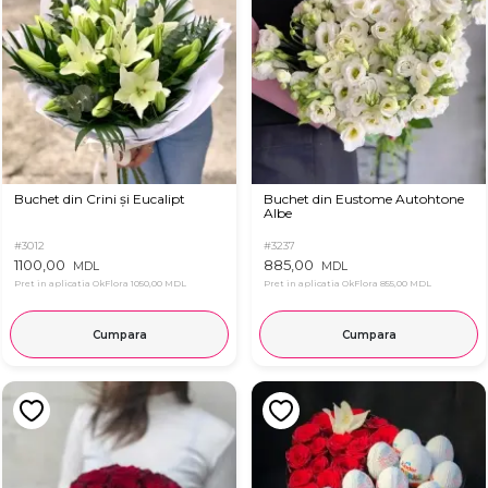
Buchet din Crini și Eucalipt
Buchet din Eustome Autohtone
Albe
#3012
#3237
1100,00
885,00
MDL
MDL
Pret in aplicatia OkFlora
1050,00 MDL
Pret in aplicatia OkFlora
855,00 MDL
Cumpara
Cumpara