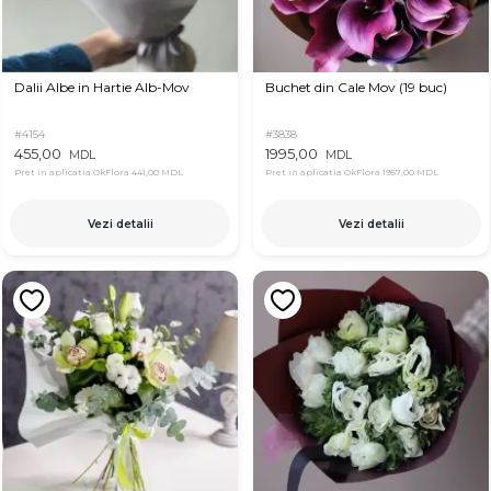
Dalii Albe in Hartie Alb-Mov
Buchet din Cale Mov (19 buc)
#4154
#3838
455,00
1995,00
MDL
MDL
Pret in aplicatia OkFlora
441,00 MDL
Pret in aplicatia OkFlora
1957,00 MDL
Vezi detalii
Vezi detalii