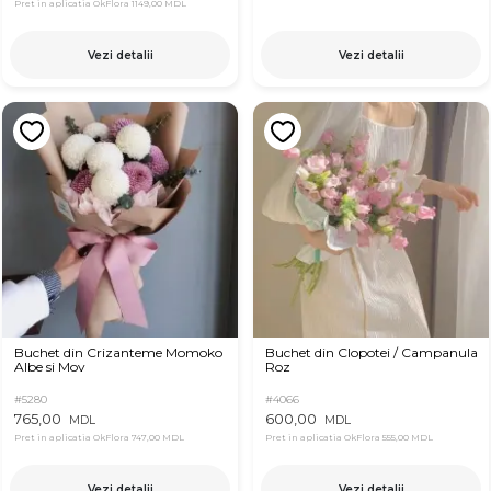
Pret in aplicatia OkFlora
1149,00 MDL
Vezi detalii
Vezi detalii
Buchet din Crizanteme Momoko
Buchet din Clopotei / Campanula
Albe si Mov
Roz
#5280
#4066
765,00
600,00
MDL
MDL
Pret in aplicatia OkFlora
747,00 MDL
Pret in aplicatia OkFlora
555,00 MDL
Vezi detalii
Vezi detalii