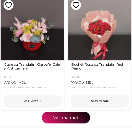
Cutie cu Trandafiri, Garoafe, Cale
Buchet Rosu cu Trandafiri Red
si Alstroemerii
Piano
#5166
#5211
779,00
779,00
MDL
MDL
Pret in aplicatia OkFlora
766,00 MDL
Pret in aplicatia OkFlora
766,00 MDL
Vezi detalii
Vezi detalii
Vezi mai mult