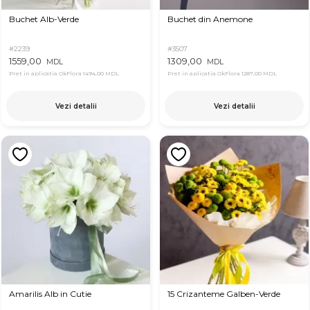
Buchet Alb-Verde
Buchet din Anemone
#2239
#3507
1559,00
1309,00
MDL
MDL
Pret in aplicatia OkFlora
1494,00 MDL
Pret in aplicatia OkFlora
1287,00 MDL
Vezi detalii
Vezi detalii
Amarilis Alb in Cutie
15 Crizanteme Galben-Verde