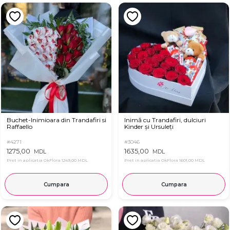
Buchet-Inimioara din Trandafiri si
Inimă cu Trandafiri, dulciuri
Raffaello
Kinder și Ursuleți
#4271
#3046
1275,00
1635,00
MDL
MDL
Pret in aplicatia OkFlora
1249,00 MDL
Pret in aplicatia OkFlora
1601,00 MDL
Cumpara
Cumpara