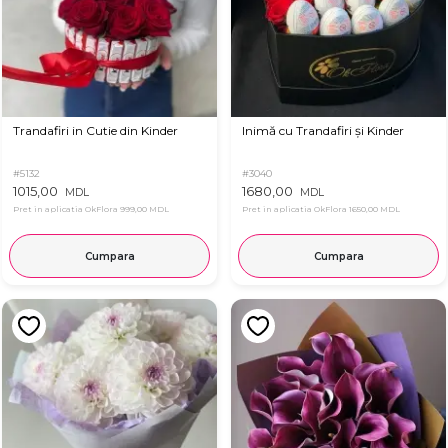
Trandafiri in Cutie din Kinder
Inimă cu Trandafiri și Kinder
#5132
#3040
1015,00
1680,00
MDL
MDL
Pret in aplicatia OkFlora
999,00 MDL
Pret in aplicatia OkFlora
1650,00 MDL
Cumpara
Cumpara