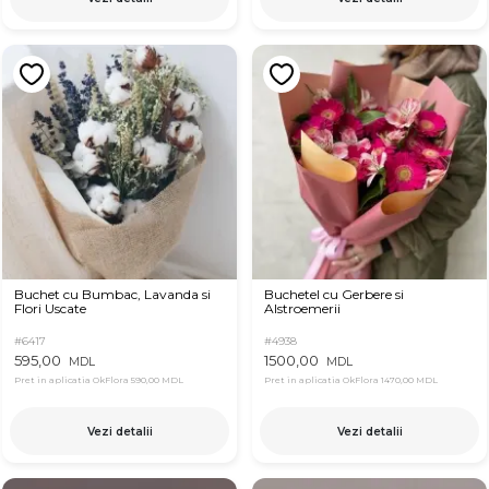
Buchet cu Bumbac, Lavanda si
Buchetel cu Gerbere si
Flori Uscate
Alstroemerii
#6417
#4938
595,00
1500,00
MDL
MDL
Pret in aplicatia OkFlora
590,00 MDL
Pret in aplicatia OkFlora
1470,00 MDL
Vezi detalii
Vezi detalii